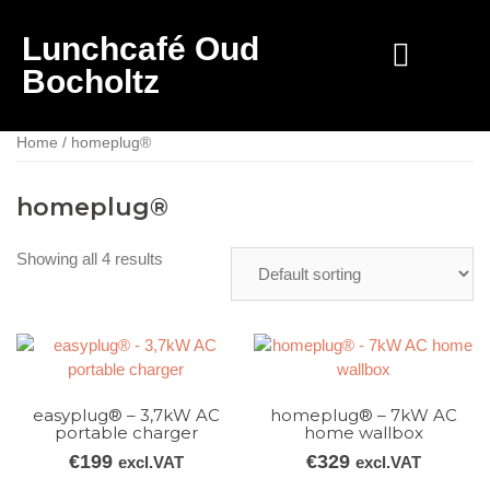
Lunchcafé Oud
Bocholtz
Home
/ homeplug®
homeplug®
Showing all 4 results
easyplug® – 3,7kW AC
homeplug® – 7kW AC
portable charger
home wallbox
€
199
€
329
excl.VAT
excl.VAT