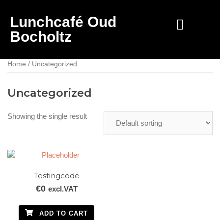
Lunchcafé Oud
Bocholtz
Home
/ Uncategorized
Uncategorized
Showing the single result
Testingcode
€
0
excl.VAT
ADD TO CART